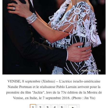
VENISE, 8 septembre (Xinhua) -- L'actrice israélo-américaine
Natalie Portman et le réalisateur Pablo Larrain arrivent pour la
première du film "Jackie", lors de la 73e édition de la Mostra de
Venise, en Italie, le 7 septembre 2016. (Photo : Jin Yu)
1
2
3
4
5