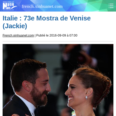
french.xinhuanet.com
Italie : 73e Mostra de Venise
CHINE
MONDE
(Jackie)
AFRIQUE
ÉCONOMIE
French.xinhuanet.com
| Publié le 2016-09-09 à 07:00
CULTURE
SOCIÉTÉ
SANTÉ
SPORTS
SCI&TECH
PLANÈTE
TOURISME
DOCUMENTS
DOSSIERS
PHOTOS
VIDÉOS