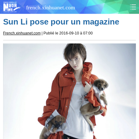
french.xinhuanet.com
Sun Li pose pour un magazine
CHINE
MONDE
French.xinhuanet.com
| Publié le 2016-09-10 à 07:00
AFRIQUE
ÉCONOMIE
CULTURE
SOCIÉTÉ
SANTÉ
SPORTS
SCI&TECH
PLANÈTE
TOURISME
DOCUMENTS
DOSSIERS
PHOTOS
VIDÉOS