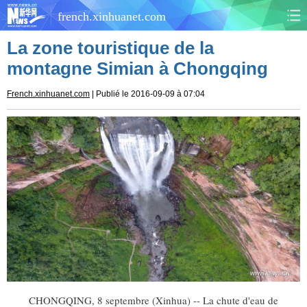
french.xinhuanet.com
La zone touristique de la
CHINE
MONDE
montagne Simian à Chongqing
AFRIQUE
ÉCONOMIE
French.xinhuanet.com
| Publié le 2016-09-09 à 07:04
CULTURE
SOCIÉTÉ
SANTÉ
SPORTS
SCI&TECH
PLANÈTE
TOURISME
DOCUMENTS
DOSSIERS
PHOTOS
VIDÉOS
CHONGQING, 8 septembre (Xinhua) -- La chute d'eau de