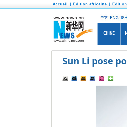
')
Accueil
|
Edition africaine
|
Editio
Sun Li pose p