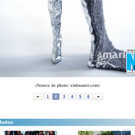
(Source de photo: xinhuanet.com)
1
2
3
4
5
6