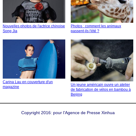
Nouvelles photos de l'actrice chinoise
Photos : comment les animaux
Song Jia
passent-ils l'été ?
Carina Lau en couverture d'un
Un jeune américain ouvre un atelier
magazine
de fabrication de vélos en bambou à
Beijing
Copyright 2016: pour l'Agence de Presse Xinhua