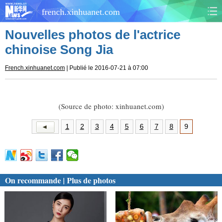
french.xinhuanet.com
Nouvelles photos de l'actrice
CHINE
MONDE
chinoise Song Jia
AFRIQUE
ÉCONOMIE
French.xinhuanet.com
| Publié le 2016-07-21 à 07:00
CULTURE
SOCIÉTÉ
(Source de photo: xinhuanet.com)
SANTÉ
SPORTS
1
2
3
4
5
6
7
8
9
SCI&TECH
PLANÈTE
TOURISME
DOCUMENTS
On recommande | Plus de photos
DOSSIERS
PHOTOS
VIDÉOS