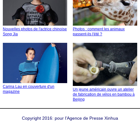
Nouvelles photos de l'actrice chinoise
Photos : comment les animaux
Song Jia
passent-ils l'été ?
Carina Lau en couverture d'un
Un jeune américain ouvre un atelier
magazine
de fabrication de vélos en bambou à
Beijing
Copyright 2016: pour l'Agence de Presse Xinhua