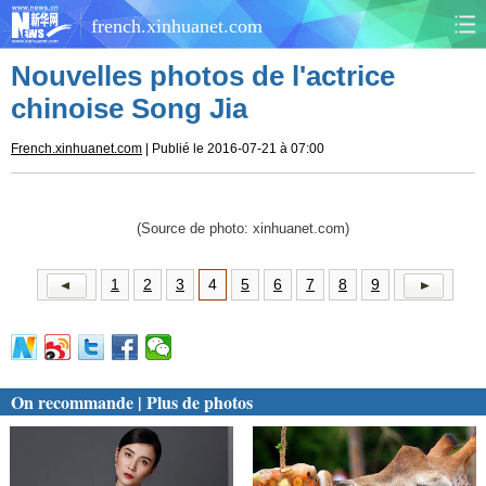
french.xinhuanet.com
Nouvelles photos de l'actrice
CHINE
MONDE
chinoise Song Jia
AFRIQUE
ÉCONOMIE
French.xinhuanet.com
| Publié le 2016-07-21 à 07:00
CULTURE
SOCIÉTÉ
(Source de photo: xinhuanet.com)
SANTÉ
SPORTS
1
2
3
4
5
6
7
8
9
SCI&TECH
PLANÈTE
TOURISME
DOCUMENTS
On recommande | Plus de photos
DOSSIERS
PHOTOS
VIDÉOS