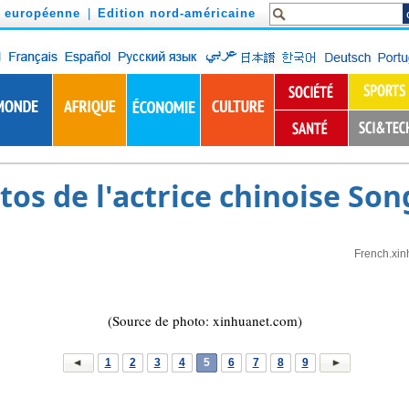
n européenne
|
Edition nord-américaine
os de l'actrice chinoise Song
French.xin
(Source de photo: xinhuanet.com)
1
2
3
4
5
6
7
8
9