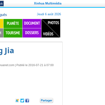
Xinhua Multimédia
 Jia
huanet.com
| Publié le 2016-07-21 à 07:00