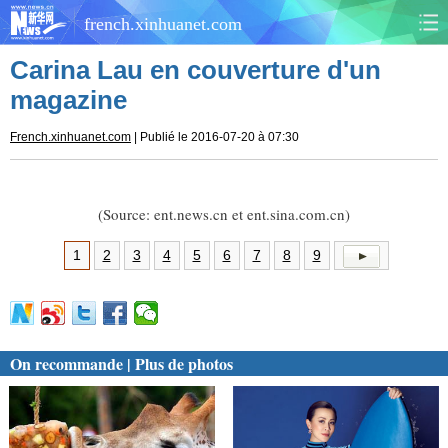
french.xinhuanet.com
Carina Lau en couverture d'un
CHINE
MONDE
magazine
AFRIQUE
ÉCONOMIE
French.xinhuanet.com
| Publié le 2016-07-20 à 07:30
CULTURE
SOCIÉTÉ
(Source: ent.news.cn et ent.sina.com.cn)
SANTÉ
SPORTS
1
2
3
4
5
6
7
8
9
SCI&TECH
PLANÈTE
TOURISME
DOCUMENTS
On recommande | Plus de photos
DOSSIERS
PHOTOS
VIDÉOS