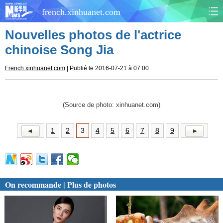
french.xinhuanet.com
Nouvelles photos de l'actrice
CHINE
MONDE
chinoise Song Jia
AFRIQUE
ÉCONOMIE
French.xinhuanet.com
| Publié le 2016-07-21 à 07:00
CULTURE
SOCIÉTÉ
(Source de photo: xinhuanet.com)
SANTÉ
SPORTS
1
2
3
4
5
6
7
8
9
SCI&TECH
PLANÈTE
TOURISME
DOCUMENTS
On recommande | Plus de photos
DOSSIERS
PHOTOS
VIDÉOS