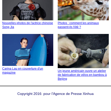
Nouvelles photos de l'actrice chinoise
Photos : comment les animaux
Song Jia
passent-ils l'été ?
Carina Lau en couverture d'un
Un jeune américain ouvre un atelier
magazine
de fabrication de vélos en bambou à
Beijing
Copyright 2016: pour l'Agence de Presse Xinhua