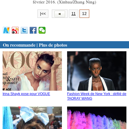
février 2016.
(Xinhua/Zhang Ning)
|<<
11
12
On recommande | Plus de photos
Irina Shayk pose pour VOGUE
Fashion Week de New York : défilé de
TAORAY WANG