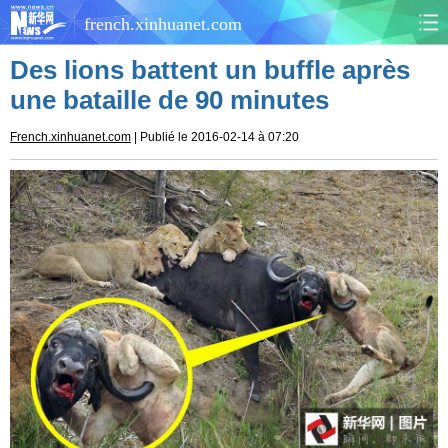
french.xinhuanet.com
Des lions battent un buffle après
CHINE
MONDE
une bataille de 90 minutes
AFRIQUE
ÉCONOMIE
French.xinhuanet.com
| Publié le 2016-02-14 à 07:20
CULTURE
SOCIÉTÉ
SANTÉ
SPORTS
SCI&TECH
PLANÈTE
TOURISME
DOCUMENTS
DOSSIERS
PHOTOS
VIDÉOS