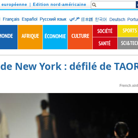
n européenne
|
Edition nord-américaine
de New York : défilé de TA
French.xin