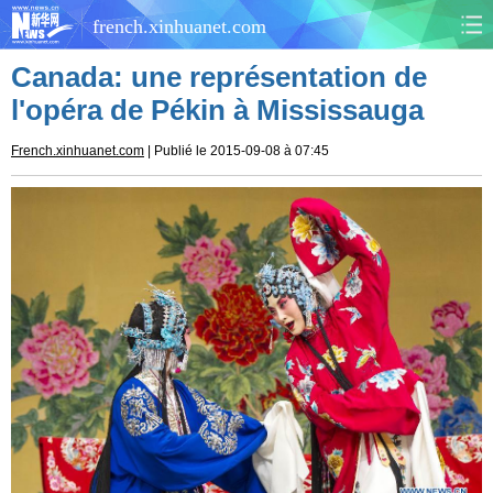
french.xinhuanet.com
Canada: une représentation de
CHINE
MONDE
l'opéra de Pékin à Mississauga
AFRIQUE
ÉCONOMIE
French.xinhuanet.com
| Publié le 2015-09-08 à 07:45
CULTURE
SOCIÉTÉ
SANTÉ
SPORTS
SCI&TECH
PLANÈTE
TOURISME
DOCUMENTS
DOSSIERS
PHOTOS
VIDÉOS