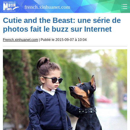
french.xinhuanet.com
Cutie and the Beast: une série de
CHINE
MONDE
photos fait le buzz sur Internet
AFRIQUE
ÉCONOMIE
French.xinhuanet.com
| Publié le 2015-09-07 à 10:04
CULTURE
SOCIÉTÉ
SANTÉ
SPORTS
SCI&TECH
PLANÈTE
TOURISME
DOCUMENTS
DOSSIERS
PHOTOS
VIDÉOS