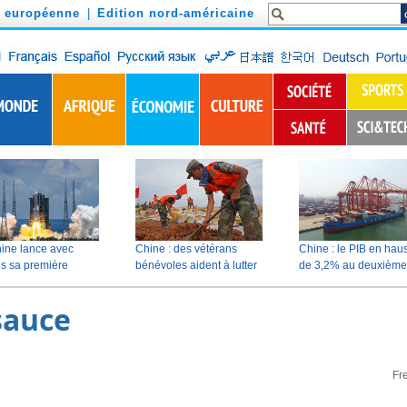
n européenne
|
Edition nord-américaine
sauce
Fr