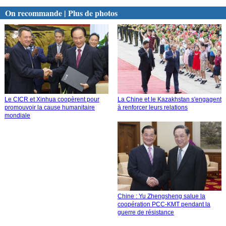
On recommande | Plus de photos
Le CICR et Xinhua coopèrent pour
La Chine et le Kazakhstan s'engagent
promouvoir la cause humanitaire
à renforcer leurs relations
mondiale
Chine : Yu Zhengsheng salue la
coopération PCC-KMT pendant la
guerre de résistance