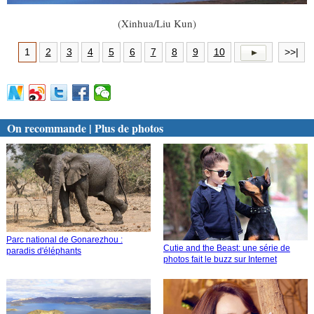
(Xinhua/Liu Kun)
1
2
3
4
5
6
7
8
9
10
>>|
On recommande | Plus de photos
Parc national de Gonarezhou :
Cutie and the Beast: une série de
paradis d'éléphants
photos fait le buzz sur Internet