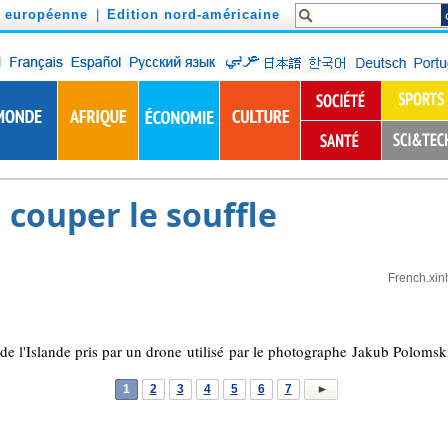
n européenne
|
Edition nord-américaine
à couper le souffle
French.xin
de l'Islande pris par un drone utilisé par le photographe Jakub Polomsk
1
2
3
4
5
6
7