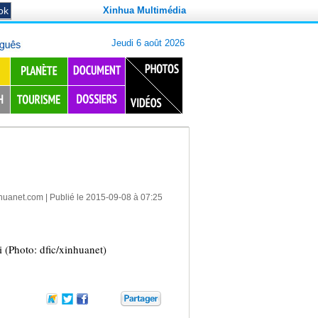
Xinhua Multimédia
huanet.com
| Publié le 2015-09-08 à 07:25
i (Photo: dfic/xinhuanet)