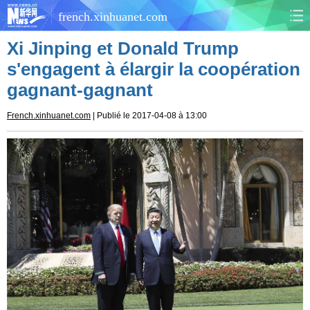
french.xinhuanet.com
Xi Jinping et Donald Trump
CHINE
MONDE
s'engagent à élargir la coopération
gagnant-gagnant
AFRIQUE
ÉCONOMIE
French.xinhuanet.com
| Publié le 2017-04-08 à 13:00
CULTURE
SOCIÉTÉ
SANTÉ
SPORTS
SCI&TECH
PLANÈTE
TOURISME
DOCUMENTS
DOSSIERS
PHOTOS
VIDÉOS