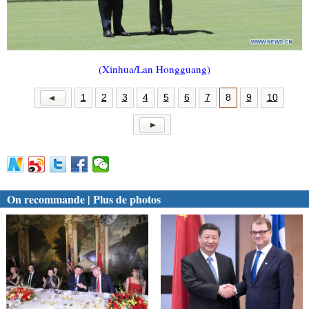
(Xinhua/Lan Hongguang)
1
2
3
4
5
6
7
8
9
10
On recommande | Plus de photos