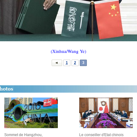
(Xinhua/Wang Ye)
1
2
3
Sommet de Hangzhou,
Le conseiller d'Etat chinois