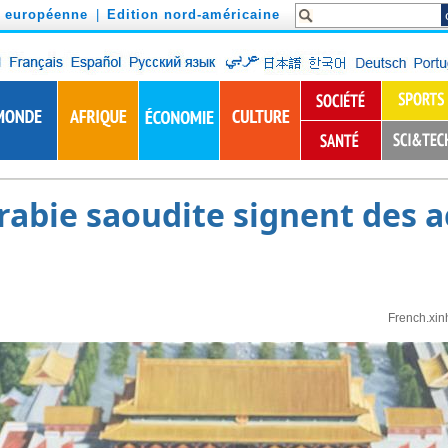
n européenne
|
Edition nord-américaine
Arabie saoudite signent des 
French.xin