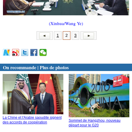
(Xinhua/Wang Ye)
1
2
3
On recommande | Plus de photos
La Chine et l'Arabie saoudite signent
Sommet de Hangzhou, nouveau
des accords de coopération
départ pour le G20