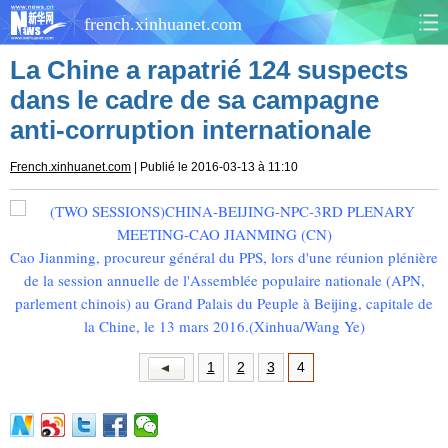
french.xinhuanet.com
La Chine a rapatrié 124 suspects
CHINE
MONDE
dans le cadre de sa campagne
anti-corruption internationale
AFRIQUE
ÉCONOMIE
French.xinhuanet.com
| Publié le 2016-03-13 à 11:10
CULTURE
SOCIÉTÉ
SANTÉ
SPORTS
Cao Jianming, procureur général du PPS, lors d'une réunion plénière
SCI&TECH
PLANÈTE
de la session annuelle de l'Assemblée populaire nationale (APN,
parlement chinois) au Grand Palais du Peuple à Beijing, capitale de
la Chine, le 13 mars 2016.
(Xinhua/Wang Ye)
TOURISME
DOCUMENTS
1
2
3
4
DOSSIERS
PHOTOS
VIDÉOS