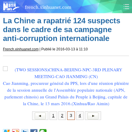
french.xinhuanet.com
La Chine a rapatrié 124 suspects
CHINE
MONDE
dans le cadre de sa campagne
anti-corruption internationale
AFRIQUE
ÉCONOMIE
French.xinhuanet.com
| Publié le 2016-03-13 à 11:10
CULTURE
SOCIÉTÉ
SANTÉ
SPORTS
SCI&TECH
PLANÈTE
Cao Jianming, procureur général du PPS, lors d'une réunion plénière
de la session annuelle de l'Assemblée populaire nationale (APN,
parlement chinois) au Grand Palais du Peuple à Beijing, capitale de
TOURISME
DOCUMENTS
la Chine, le 13 mars 2016.
(Xinhua/Rao Aimin)
DOSSIERS
PHOTOS
1
2
3
4
VIDÉOS