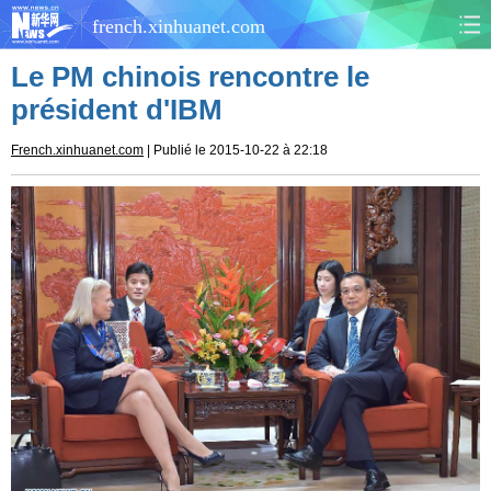
french.xinhuanet.com
Le PM chinois rencontre le
CHINE
MONDE
président d'IBM
AFRIQUE
ÉCONOMIE
French.xinhuanet.com
| Publié le 2015-10-22 à 22:18
CULTURE
SOCIÉTÉ
SANTÉ
SPORTS
SCI&TECH
PLANÈTE
TOURISME
DOCUMENTS
DOSSIERS
PHOTOS
VIDÉOS