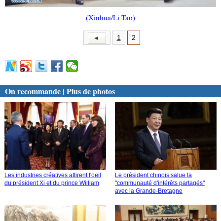
(Xinhua/Li Tao)
1
2
On recommande | Plus de photos
Les industries créatives attirent l'oeil
Le président chinois salue la
du président Xi et du prince William
"communauté d'intérêts partagés"
avec la Grande-Bretagne