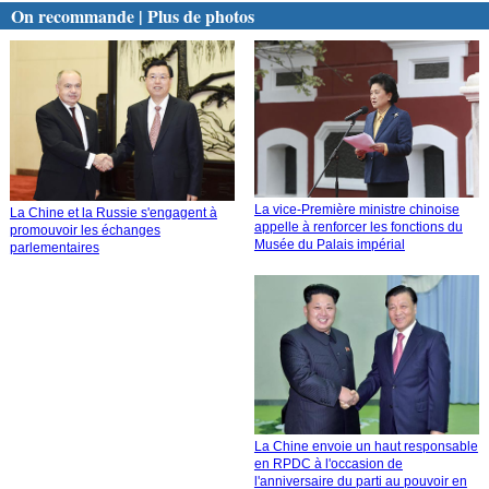
On recommande | Plus de photos
La vice-Première ministre chinoise
La Chine et la Russie s'engagent à
appelle à renforcer les fonctions du
promouvoir les échanges
Musée du Palais impérial
parlementaires
La Chine envoie un haut responsable
en RPDC à l'occasion de
l'anniversaire du parti au pouvoir en