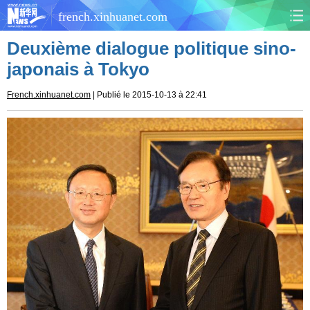
french.xinhuanet.com
Deuxième dialogue politique sino-
CHINE
MONDE
japonais à Tokyo
AFRIQUE
ÉCONOMIE
French.xinhuanet.com
| Publié le 2015-10-13 à 22:41
CULTURE
SOCIÉTÉ
SANTÉ
SPORTS
SCI&TECH
PLANÈTE
TOURISME
DOCUMENTS
DOSSIERS
PHOTOS
VIDÉOS