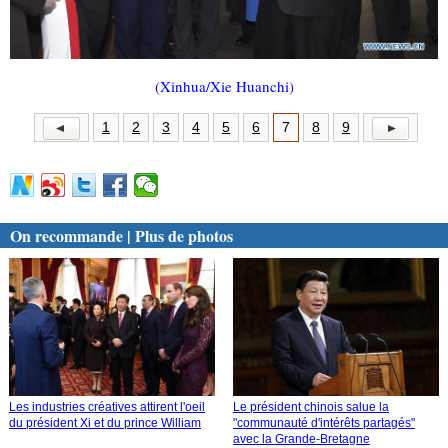
(Xinhua/Xie Huanchi)
1
2
3
4
5
6
7
8
9
On recommande | Plus de photos
Les industries créatives attirent l'oeil
Le président chinois salue la
du président Xi et du prince William
"communauté d'intérêts partagés"
avec la Grande-Bretagne