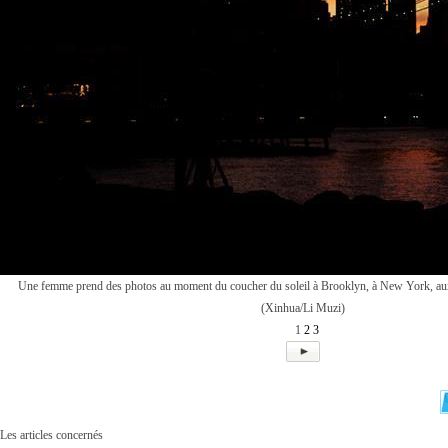
Une femme prend des photos au moment du coucher du soleil à Brooklyn, à New York, aux E
(Xinhua/Li Muzi)
1
2
3
Les articles concernés