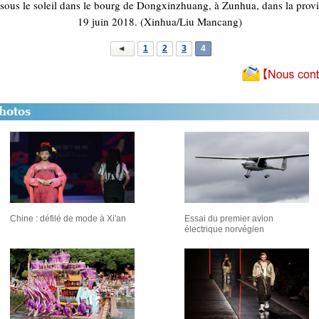
é sous le soleil dans le bourg de Dongxinzhuang, à Zunhua, dans la provi
19 juin 2018. (Xinhua/Liu Mancang)
1
2
3
4
Chine : défilé de mode à Xi'an
Essai du premier avion
électrique norvégien