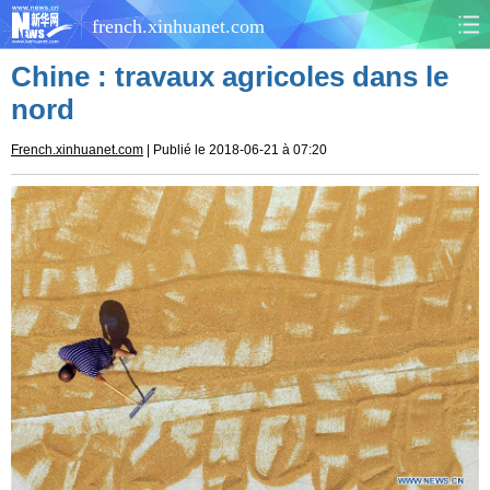
french.xinhuanet.com
Chine : travaux agricoles dans le
CHINE
MONDE
nord
AFRIQUE
ÉCONOMIE
French.xinhuanet.com
| Publié le 2018-06-21 à 07:20
CULTURE
SOCIÉTÉ
SANTÉ
SPORTS
SCI&TECH
PLANÈTE
TOURISME
DOCUMENTS
DOSSIERS
PHOTOS
VIDÉOS