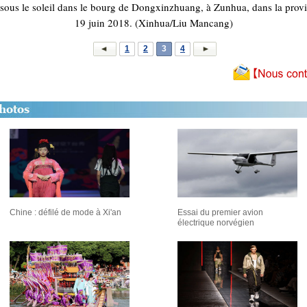
é sous le soleil dans le bourg de Dongxinzhuang, à Zunhua, dans la provi
19 juin 2018. (Xinhua/Liu Mancang)
1
2
3
4
Chine : défilé de mode à Xi'an
Essai du premier avion
électrique norvégien