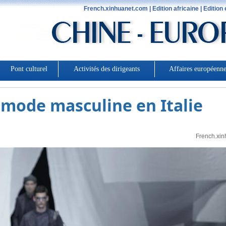
 mode masculine en Italie
French.xin