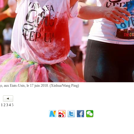
go, aux Etats-Unis, le 17 juin 2018. (Xinhua/Wang Ping)
1
2
3
4
5