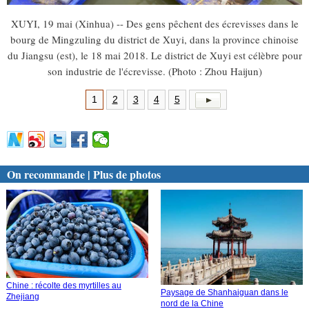
XUYI, 19 mai (Xinhua) -- Des gens pêchent des écrevisses dans le
bourg de Mingzuling du district de Xuyi, dans la province chinoise
du Jiangsu (est), le 18 mai 2018. Le district de Xuyi est célèbre pour
son industrie de l'écrevisse. (Photo : Zhou Haijun)
1
2
3
4
5
On recommande | Plus de photos
Chine : récolte des myrtilles au
Paysage de Shanhaiguan dans le
Zhejiang
nord de la Chine