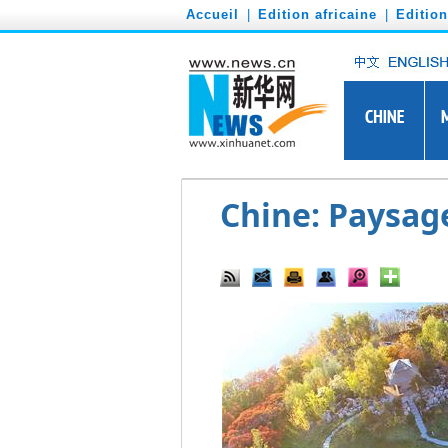
')
Accueil
|
Edition africaine
|
Editio
Chine: Paysag