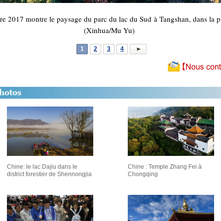
re 2017 montre le paysage du parc du lac du Sud à Tangshan, dans la p
(Xinhua/Mu Yu)
1
2
3
4
Chine: le lac Dajiu dans le
Chine : Temple Zhang Fei à
district forestier de Shennongjia
Chongqing