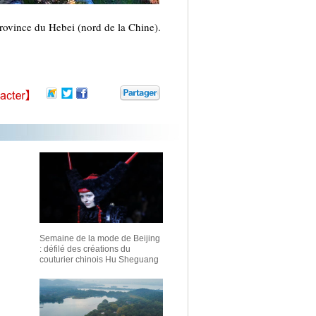
rovince du Hebei (nord de la Chine).
Semaine de la mode de Beijing
: défilé des créations du
couturier chinois Hu Sheguang