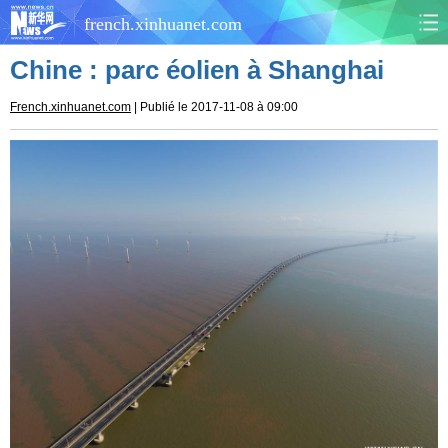
french.xinhuanet.com
Chine : parc éolien à Shanghai
CHINE
MONDE
French.xinhuanet.com
| Publié le 2017-11-08 à 09:00
AFRIQUE
ÉCONOMIE
CULTURE
SOCIÉTÉ
SANTÉ
SPORTS
SCI&TECH
PLANÈTE
TOURISME
DOCUMENTS
DOSSIERS
PHOTOS
VIDÉOS