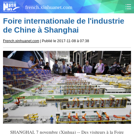
french.xinhuanet.com
Foire internationale de l'industrie
CHINE
MONDE
de Chine à Shanghai
AFRIQUE
ÉCONOMIE
French.xinhuanet.com
| Publié le 2017-11-08 à 07:38
CULTURE
SOCIÉTÉ
SANTÉ
SPORTS
SCI&TECH
PLANÈTE
TOURISME
DOCUMENTS
DOSSIERS
PHOTOS
VIDÉOS
SHANGHAI, 7 novembre (Xinhua) -- Des visiteurs à la Foire