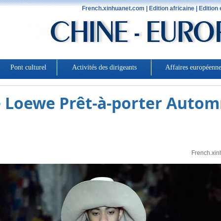
é Loewe Prêt-à-porter Autom
French.xin