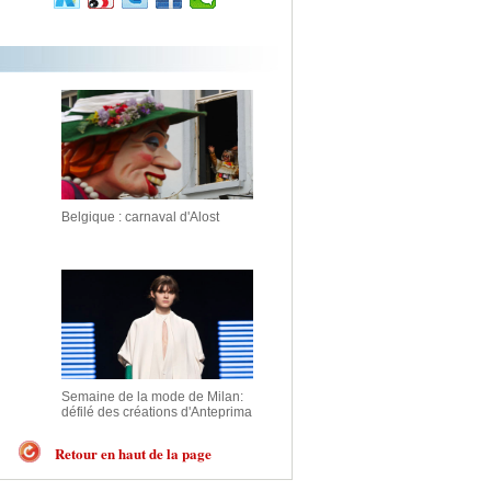
Belgique : carnaval d'Alost
Semaine de la mode de Milan:
défilé des créations d'Anteprima
Retour en haut de la page