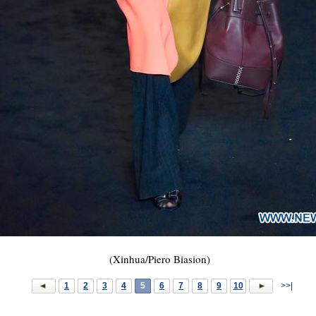
(Xinhua/Piero Biasion)
1
2
3
4
5
6
7
8
9
10
>>|