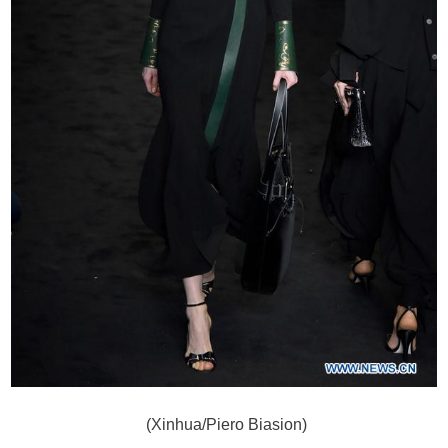
(Xinhua/Piero Biasion)