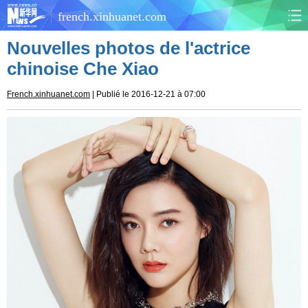
french.xinhuanet.com
Nouvelles photos de l'actrice
CHINE
MONDE
chinoise Che Xiao
AFRIQUE
ÉCONOMIE
French.xinhuanet.com
| Publié le 2016-12-21 à 07:00
CULTURE
SOCIÉTÉ
SANTÉ
SPORTS
SCI&TECH
PLANÈTE
TOURISME
DOCUMENTS
DOSSIERS
PHOTOS
VIDÉOS