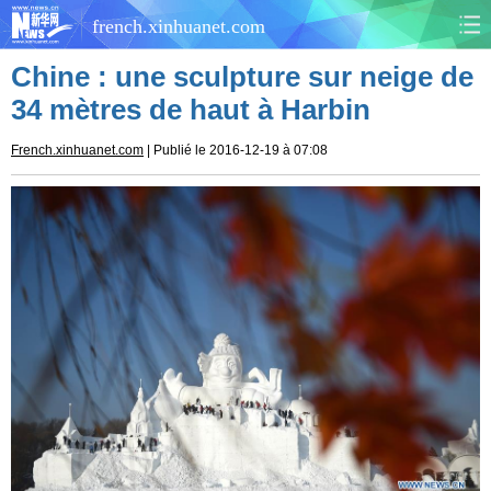
french.xinhuanet.com
Chine : une sculpture sur neige de
CHINE
MONDE
34 mètres de haut à Harbin
AFRIQUE
ÉCONOMIE
French.xinhuanet.com
| Publié le 2016-12-19 à 07:08
CULTURE
SOCIÉTÉ
SANTÉ
SPORTS
SCI&TECH
PLANÈTE
TOURISME
DOCUMENTS
DOSSIERS
PHOTOS
VIDÉOS