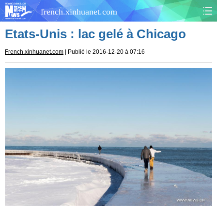
french.xinhuanet.com
Etats-Unis : lac gelé à Chicago
CHINE
MONDE
French.xinhuanet.com
| Publié le 2016-12-20 à 07:16
AFRIQUE
ÉCONOMIE
CULTURE
SOCIÉTÉ
SANTÉ
SPORTS
SCI&TECH
PLANÈTE
TOURISME
DOCUMENTS
DOSSIERS
PHOTOS
VIDÉOS