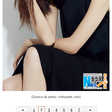
(Source de photo: xinhuanet.com)
1
2
3
4
5
6
7