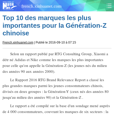
french.xinhuanet.com
Top 10 des marques les plus
CHINE
MONDE
importantes pour la Génération-Z
chinoise
AFRIQUE
ÉCONOMIE
French.xinhuanet.com
| Publié le 2016-09-10 à 07:15
CULTURE
SOCIÉTÉ
Selon un rapport publié par RTG Consulting Group, Xiaomi a
SANTÉ
SPORTS
détr né Adidas et Nike comme les marques les plus importantes
pour celle qu'on appelle la Génération-Z (les jeunes nés du milieu
SCI&TECH
PLANÈTE
des années 90 aux années 2000).
Le Rapport 2016 RTG Brand Relevance Report a classé les
TOURISME
DOCUMENTS
plus grandes marques parmi les jeunes consommateurs chinois,
divisés en deux groupes : la Génération-Y (ceux nés des années 80
DOSSIERS
PHOTOS
jusqu'au milieu des années 90) et la Génération-Z .
Le rapport a été compilé sur la base d'un sondage mené auprès
VIDÉOS
de 4 000 consommateurs, couvrant les marques de six secteurs : la