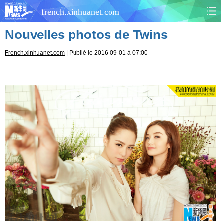
french.xinhuanet.com
Nouvelles photos de Twins
CHINE
MONDE
French.xinhuanet.com
| Publié le 2016-09-01 à 07:00
AFRIQUE
ÉCONOMIE
CULTURE
SOCIÉTÉ
SANTÉ
SPORTS
SCI&TECH
PLANÈTE
TOURISME
DOCUMENTS
DOSSIERS
PHOTOS
VIDÉOS