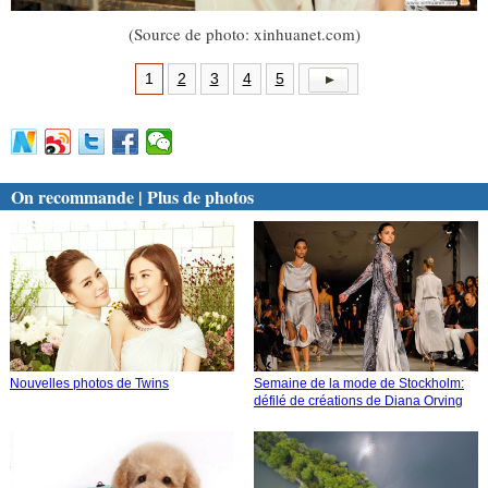
(Source de photo: xinhuanet.com)
1
2
3
4
5
On recommande | Plus de photos
Nouvelles photos de Twins
Semaine de la mode de Stockholm:
défilé de créations de Diana Orving