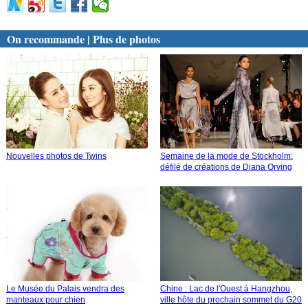
On recommande | Plus de photos
Nouvelles photos de Twins
Semaine de la mode de Stockholm:
défilé de créations de Diana Orving
Le Musée du Palais vendra des
Chine : Lac de l'Ouest à Hangzhou,
manteaux pour chien
ville hôte du prochain sommet du G20