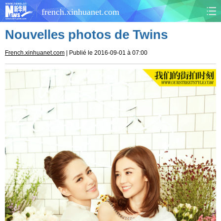
french.xinhuanet.com
Nouvelles photos de Twins
CHINE
MONDE
French.xinhuanet.com
| Publié le 2016-09-01 à 07:00
AFRIQUE
ÉCONOMIE
CULTURE
SOCIÉTÉ
SANTÉ
SPORTS
SCI&TECH
PLANÈTE
TOURISME
DOCUMENTS
DOSSIERS
PHOTOS
VIDÉOS