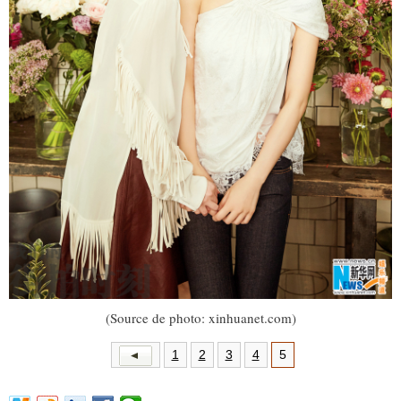
(Source de photo: xinhuanet.com)
1
2
3
4
5