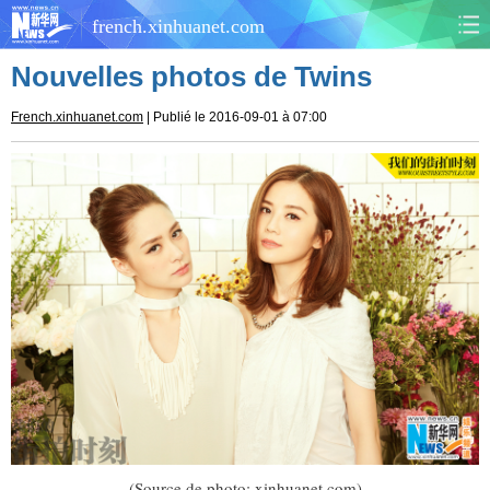
french.xinhuanet.com
Nouvelles photos de Twins
CHINE
MONDE
French.xinhuanet.com
| Publié le 2016-09-01 à 07:00
AFRIQUE
ÉCONOMIE
CULTURE
SOCIÉTÉ
SANTÉ
SPORTS
SCI&TECH
PLANÈTE
TOURISME
DOCUMENTS
DOSSIERS
PHOTOS
VIDÉOS
(Source de photo: xinhuanet.com)