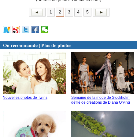
1
2
3
4
5
On recommande | Plus de photos
Nouvelles photos de Twins
Semaine de la mode de Stockholm:
défilé de créations de Diana Orving