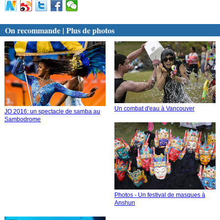
On recommande | Plus de photos
Un combat d'eau à Vancouver
JO 2016: un spectacle de samba au
Sambodrome
Photos - Un festival de masques à
Anshun