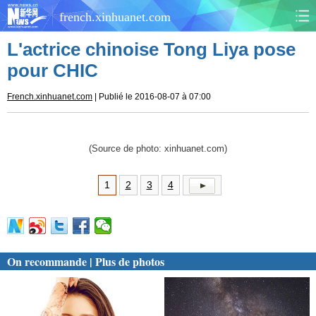
french.xinhuanet.com
L'actrice chinoise Tong Liya pose
CHINE
MONDE
pour CHIC
AFRIQUE
ÉCONOMIE
French.xinhuanet.com
| Publié le 2016-08-07 à 07:00
CULTURE
SOCIÉTÉ
(Source de photo: xinhuanet.com)
SANTÉ
SPORTS
1
2
3
4
SCI&TECH
PLANÈTE
TOURISME
DOCUMENTS
On recommande | Plus de photos
DOSSIERS
PHOTOS
VIDÉOS