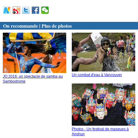
On recommande | Plus de photos
Un combat d'eau à Vancouver
JO 2016: un spectacle de samba au
Sambodrome
Photos - Un festival de masques à
Anshun